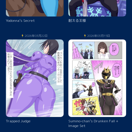
Yodonna’s Secret
耐える王様
2026年03月22日
2026年03月15日
Trapped Judge
Sumino-chan’s Drunken Fall +
Image Set