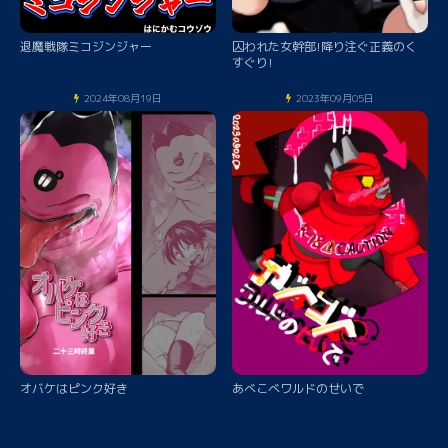
退魔戦隊ミコジンジャー
囚われた女幹部!降り注ぐ正義のく
すぐり!
2024年08月19日
2023年09月05日
オバケはピンク好き
あべこべワルドのせいで