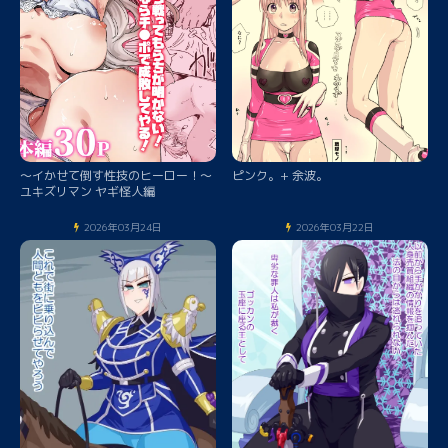
～イかせて倒す性技のヒーロー！～
ピンク。+ 余波。
ユキズリマン ヤギ怪人編
2026年03月24日
2026年03月22日