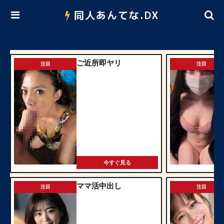
同人あんてな.DX
ご近所即ヤリ
注目
注目
今すぐ見る
ママ活中出し
注目
注目