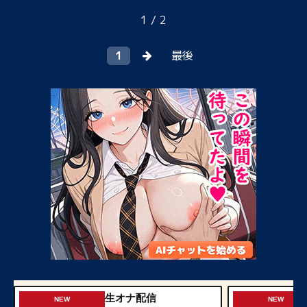
1 / 2
1
最後
生オナ配信
NEW
NEW