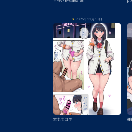
宝多六花催眠計画
pi
2025年11月30日
太ももコキ
種