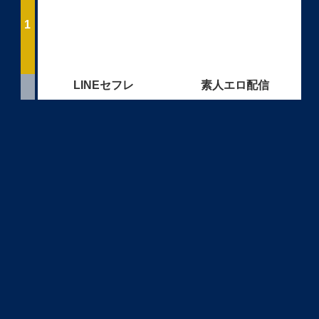
LINEセフレ
素人エロ配信
学生とヤレる
ママ活初心者
ご近所熟女
変態おばさん