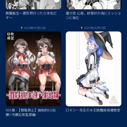
無職転生〜異世界行ったら本気だ
着せ恋 心寿、紗寿叶の為にミッショ
す〜
ンに挑む
2024年06月25日
2023年06月20日
585章 -【閲覧禁止】強制的ED治
ロキシー先生の水王級魔術指導教室
療!!令嬢拉致監禁編-