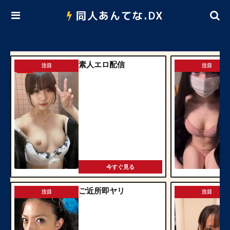
同人あんてな.DX
素人エロ配信
注目
注目
今すぐ見る
ご近所即ヤリ
注目
注目