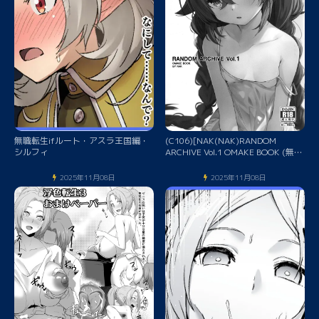
無職転生ifルート・アスラ王国編・
(C106)[NAK(NAK)RANDOM
シルフィ
ARCHIVE Vol.1 OMAKE BOOK (無職
転生 ～異世界行ったら本気だす～)
2025年11月08日
2025年11月08日