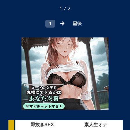
1 / 2
1
最後
即抜きSEX
素人生オナ