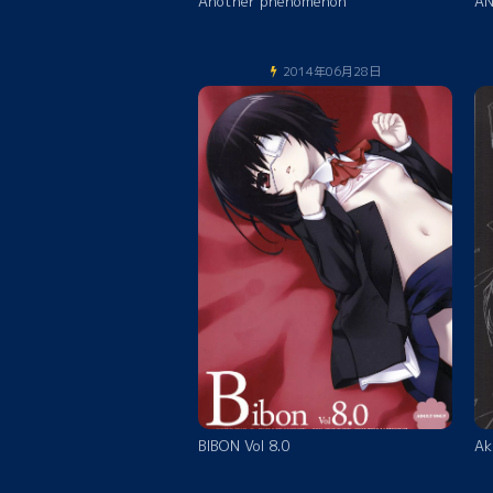
Another phenomenon
AN
2014年06月28日
BIBON Vol 8.0
Ak