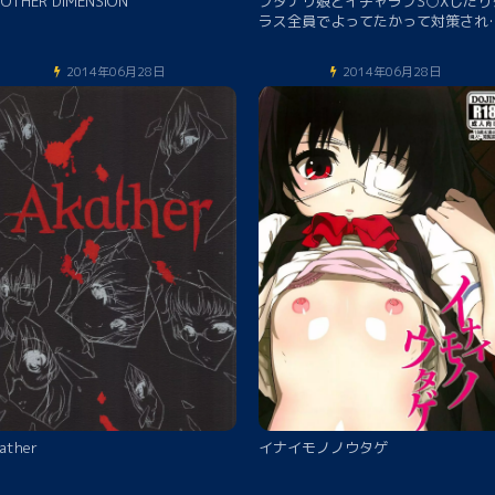
OTHER DIMENSION
フタナリ娘とイチャラブS○Xしたり
ラス全員でよってたかって対策され
りする本
2014年06月28日
2014年06月28日
ather
イナイモノノウタゲ