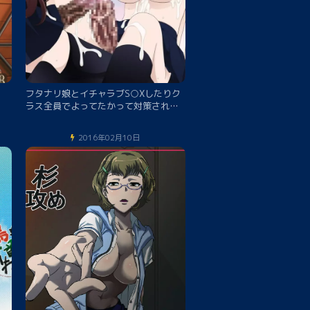
フタナリ娘とイチャラブS○Xしたりク
ラス全員でよってたかって対策された
りする本
2016年02月10日