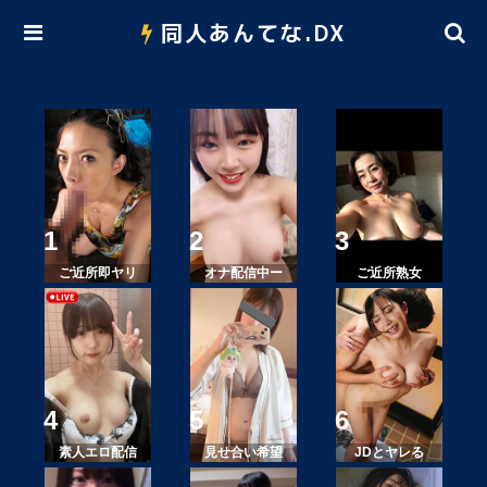
同人あんてな.DX
ご近所即ヤリ
オナ配信中ー
ご近所熟女
素人エロ配信
見せ合い希望
JDとヤレる