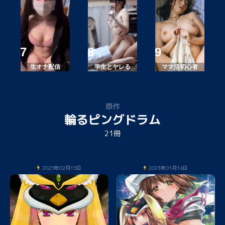
生オナ配信
学生とヤレる
ママ活初心者
原作
輪るピングドラム
21冊
2025年02月15日
2023年01月14日