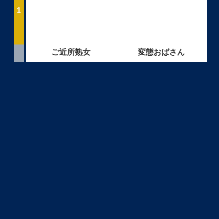
ご近所熟女
変態おばさん
ママ活初心者
ママ活中出し
LINEセフレ
学生とヤレる