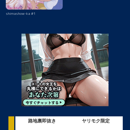
shimashow-ka #1
路地裏即抜き
ヤリモク限定