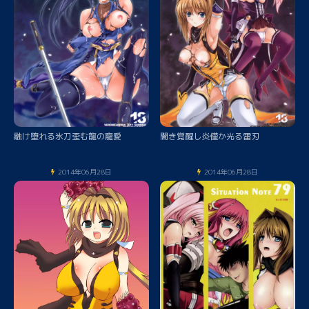
融け堕れる氷刀歪む龍の寵愛
闇き覚醒し炎僅か光る雷刃
2014年06月28日
2014年06月28日