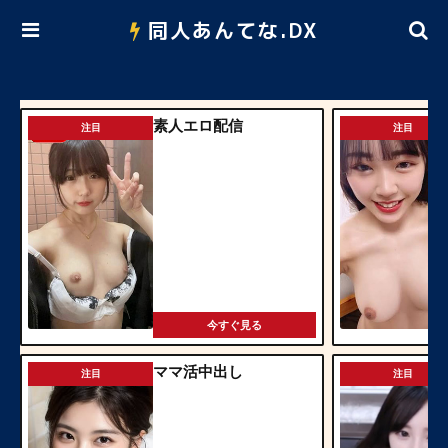
同人あんてな.DX
素人エロ配信
注目
注目
今すぐ見る
ママ活中出し
注目
注目