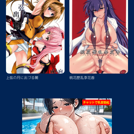
上弦の月に出づる闇
桃花歴乱李花香