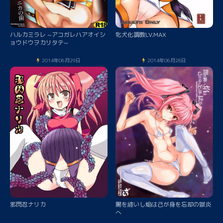
ハルカミラレ ~アコガレハアオイシ
牝犬化調教LV.MAX
ョウドウヲカリタテ~
2014年06月29日
2014年06月28日
邪閃忍ナリカ
闇を纒いし焔は己が身を忘却の獄炎
へ