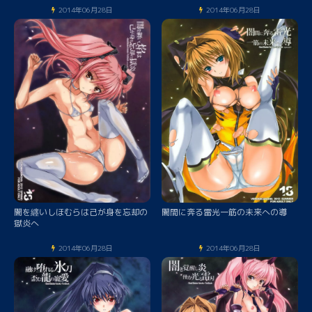
2014年06月28日
2014年06月28日
闇を纒いしほむらは己が身を忘却の
闇間に奔る雷光一筋の未来への導
獄炎へ
2014年06月28日
2014年06月28日