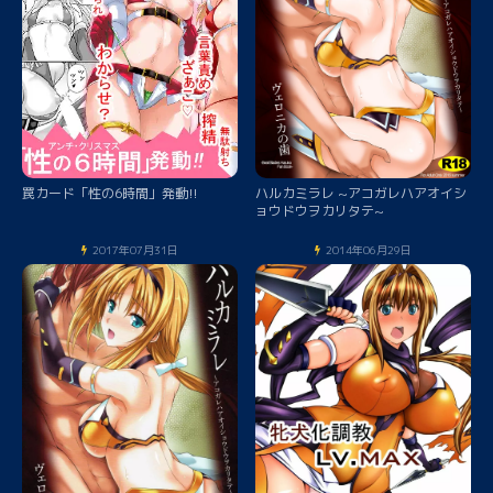
罠カード「性の6時間」発動!!
ハルカミラレ ~アコガレハアオイシ
ョウドウヲカリタテ~
2017年07月31日
2014年06月29日