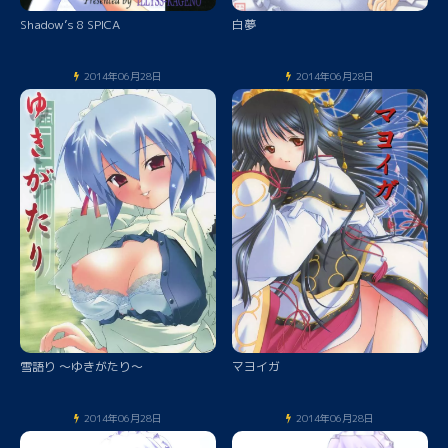
Shadow’s 8 SPICA
白夢
2014年06月28日
2014年06月28日
雪語り ～ゆきがたり～
マヨイガ
2014年06月28日
2014年06月28日