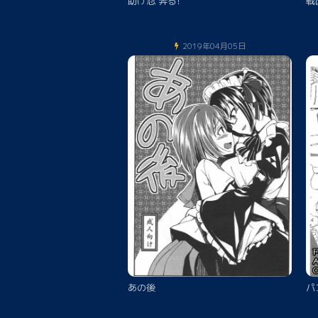
助け忍 奔る!
戦
2019年04月05日
あの後
パ