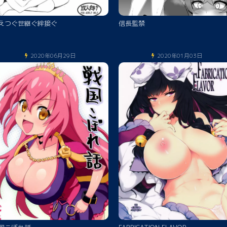
えつぐ世継ぐ絆接ぐ
信長監禁
2020年06月29日
2020年01月03日