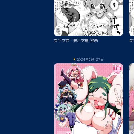
泰平女君・徳川家康 漫画
泰
2024年06月27日