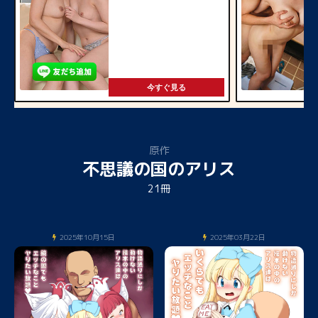
今すぐ見る
原作
不思議の国のアリス
21冊
2025年10月15日
2025年03月22日