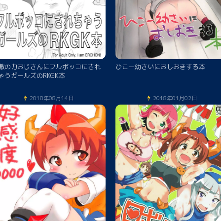
敵の力おじさんにフルボッコにされ
ひこー幼さいにおしおきする本
ゃうガールズのRKGK本
2018年08月14日
2018年01月02日