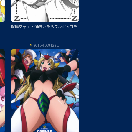
瑠璃堂草子 ～捕まえたらフルボッコだ!
～
2016年08月22日