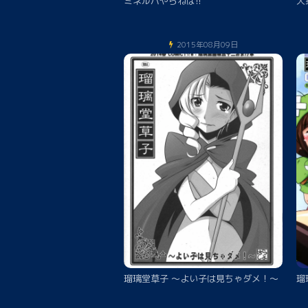
ミネルバやらねば!!
大
2015年08月09日
瑠璃堂草子 ～よい子は見ちゃダメ！～
瑠