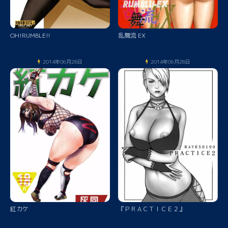
OH!RUMBLE!!
乱舞流 EX
2014年06月28日
2014年06月28日
紅カケ
『ＰＲＡＣＴＩＣＥ２』