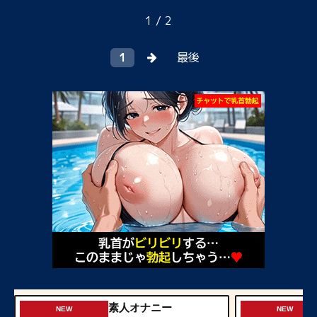
1 / 2
1
最後
素人オナニー
NEW
NEW