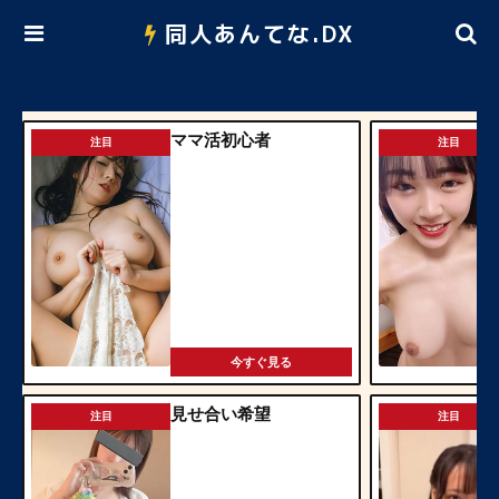
同人あんてな.DX
ママ活初心者
注目
注目
今すぐ見る
見せ合い希望
注目
注目