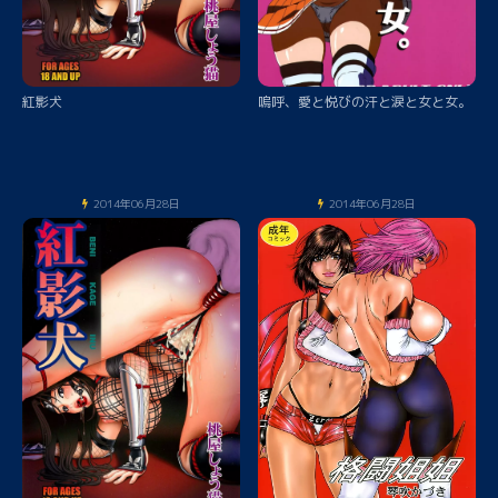
紅影犬
嗚呼、愛と悦びの汗と涙と女と女。
2014年06月28日
2014年06月28日