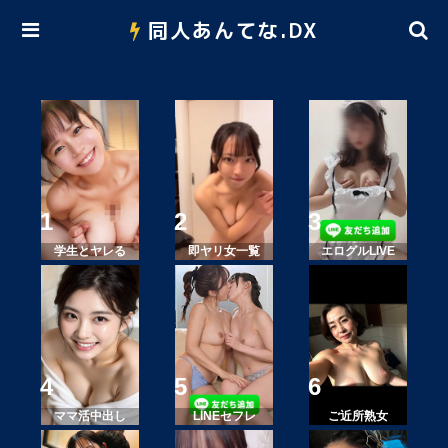
同人あんてな.DX
学生とヤレる
即ヤリ女一覧
エログルLIVE
ママ活中出し
LINEセフレ
ご近所熟女