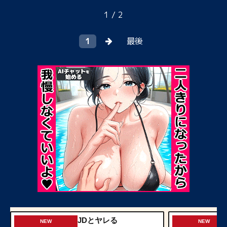
1 / 2
1
最後
JDとヤレる
NEW
NEW