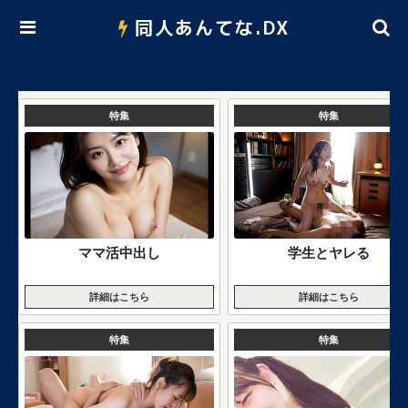
同人あんてな.DX
特集
特集
ママ活中出し
学生とヤレる
詳細はこちら
詳細はこちら
特集
特集