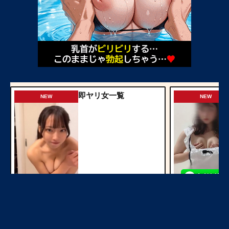
即ヤリ女一覧
NEW
NEW
今すぐ見る
ご近所熟女
NEW
NEW