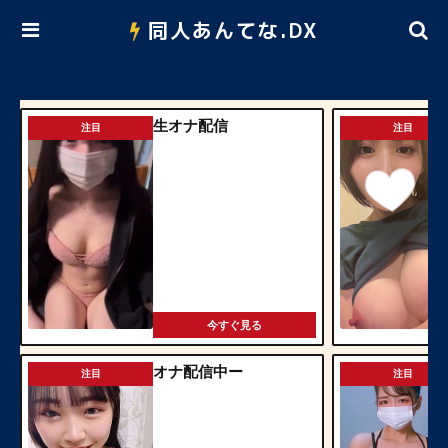
同人あんてな.DX
生オナ配信
注目
注目
今すぐ見る
オナ配信中ー
注目
注目