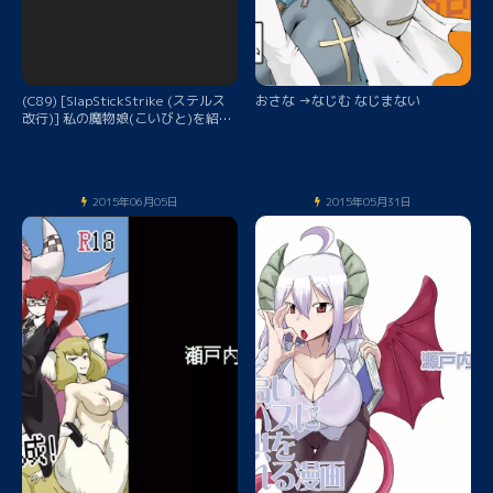
(C89) [SlapStickStrike (ステルス
おさな →なじむ なじまない
改行)] 私の魔物娘(こいびと)を紹介
します! EX5 (もんむす・くえすと!)
[見本]
2015年06月05日
2015年05月31日