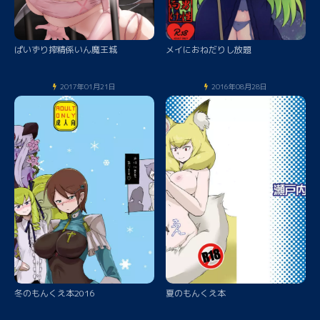
ぱいずり搾精係いん魔王城
メイにおねだりし放題
2017年01月21日
2016年08月28日
冬のもんくえ本2016
夏のもんくえ本