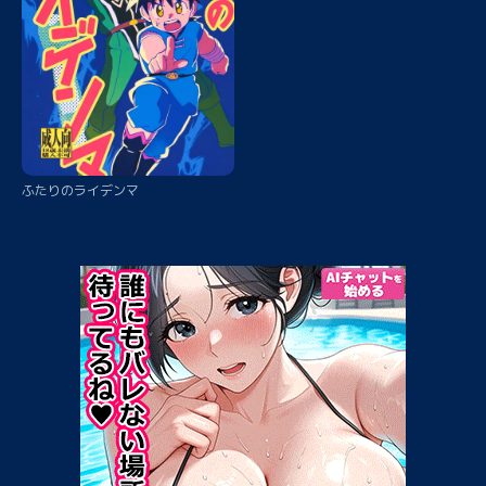
ふたりのライデンマ