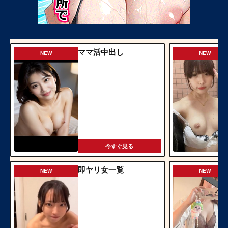
ママ活中出し
NEW
NEW
今すぐ見る
即ヤリ女一覧
NEW
NEW