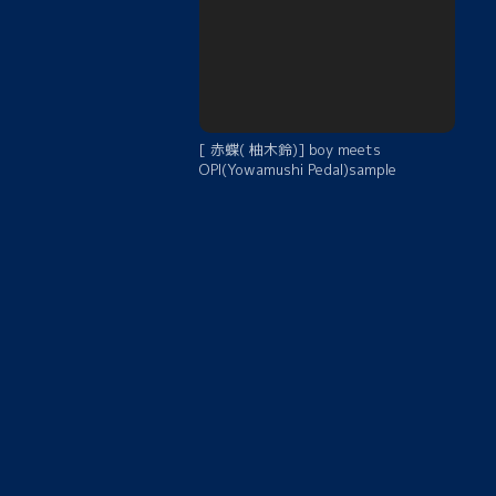
[ 赤蝶( 柚木鈴)] boy meets
OPI(Yowamushi Pedal)sample