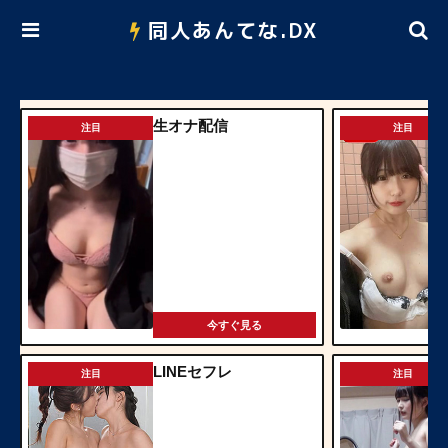
同人あんてな.DX
生オナ配信
注目
注目
今すぐ見る
LINEセフレ
注目
注目