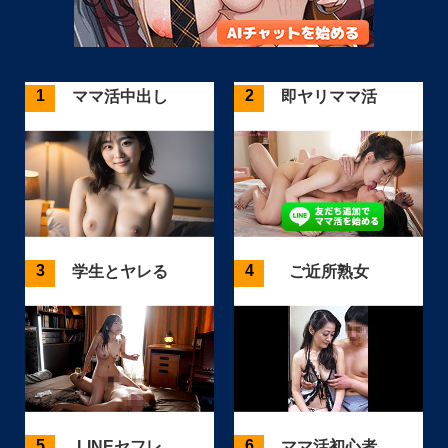
ママ活中出し
即ヤリママ活
学生とヤレる
ご近所熟女
LINEセフレ
ママ活初心者