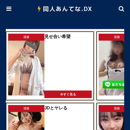
同人あんてな.DX
見せ合い希望
注目
注目
今すぐ見る
JDとヤレる
注目
注目