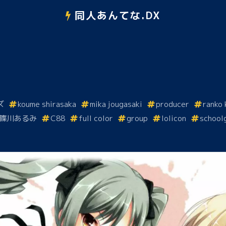
同人あんてな.DX
ズ
koume shirasaka
mika jougasaki
producer
ranko 
篠川あるみ
C88
full color
group
lolicon
schoolg