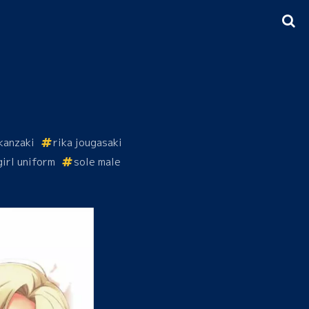
kanzaki
rika jougasaki
irl uniform
sole male