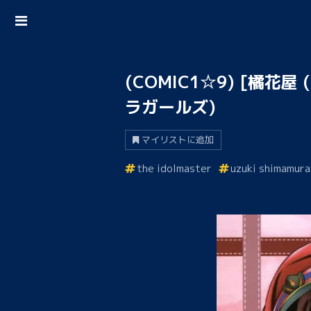
(COMIC1☆9) [橘花
ラガールズ)
マイリストに追加
the idolmaster
uzuki shimamura