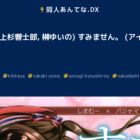
同人あんてな.DX
屋 (上杉響士郎, 榊ゆいの) すみません。 
kikkaya
sakaki yuino
uesugi kyoushirou
nakadashi