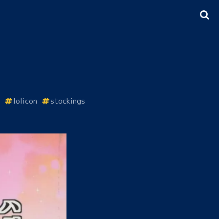
lolicon
stockings