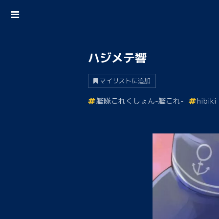
ハジメテ響
マイリストに追加
艦隊これくしょん-艦これ-
hibiki