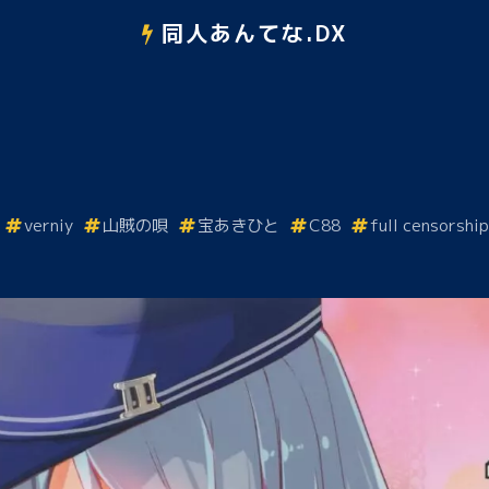
同人あんてな.DX
verniy
山賊の唄
宝あきひと
C88
full censorship