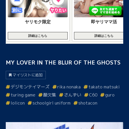
ヤリモク限定
即ヤリママ活
詳細はこちら
詳細はこちら
MY LOVER IN THE BLUR OF THE GHOSTS
マイリストに追加
デジモンテイマーズ
rika nonaka
takato matsuki
turing game
酸欠集
さんずい
C60
guro
lolicon
schoolgirl uniform
shotacon