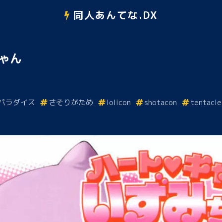
同人あんてな.DX
ゃん
パラダイス
さそりがため
lolicon
shotacon
tentacle