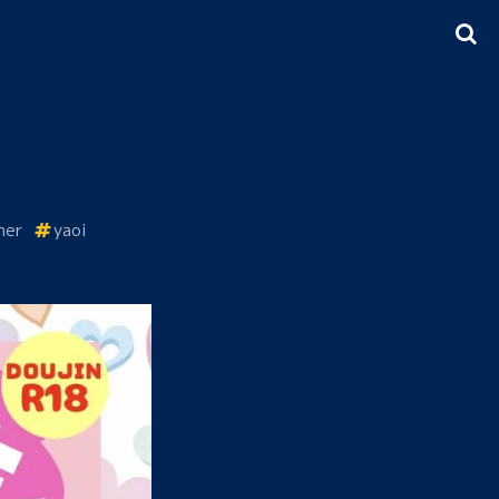
her
yaoi