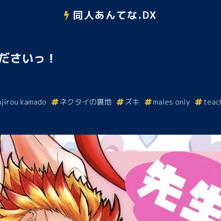
同人あんてな.DX
ださいっ！
njirou kamado
ネクタイの裏地
ズキ
males only
teac