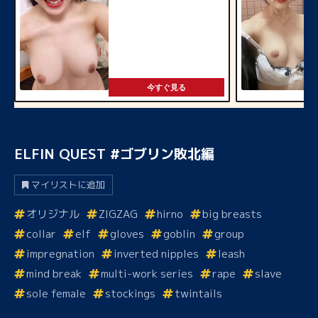
今すぐ見る
ELFIN QUEST #ゴブリン敗北編
マイリストに追加
オリジナル
ZIGZAG
hirno
big breasts
collar
elf
gloves
goblin
group
impregnation
inverted nipples
leash
mind break
multi-work series
rape
slave
sole female
stockings
twintails