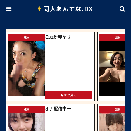
同人あんてな.DX
ご近所即ヤリ
注目
注目
今すぐ見る
オナ配信中ー
注目
注目