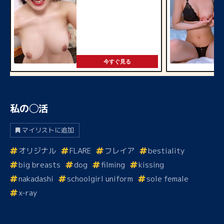
今すぐ見る
私の◯活
マイリストに追加
オリジナル
FLARE
フレイア
bestiality
big breasts
dog
filming
kissing
nakadashi
schoolgirl uniform
sole female
x-ray