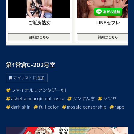
ご近所熟女
LINEセフレ
詳細はこちら
詳細はこちら
第1営倉C-202号室
マイリストに追加
ファイナルファンタジーXII
ashelia bnargin dalmasca
シンヤんち
シンヤ
dark skin
full color
mosaic censorship
rape