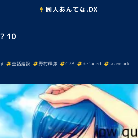
同人あんてな.DX
? 10
gi
童話建設
野村輝弥
C78
defaced
scanmark