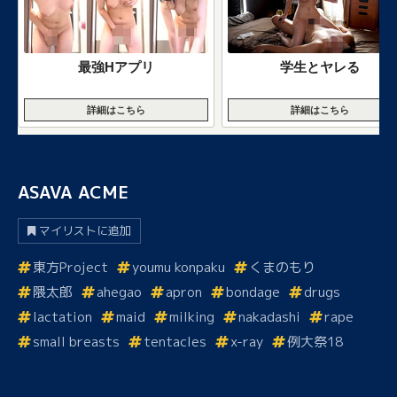
最強Hアプリ
学生とヤレる
詳細はこちら
詳細はこちら
ASAVA ACME
マイリストに追加
東方Project
youmu konpaku
くまのもり
隈太郎
ahegao
apron
bondage
drugs
lactation
maid
milking
nakadashi
rape
small breasts
tentacles
x-ray
例大祭18