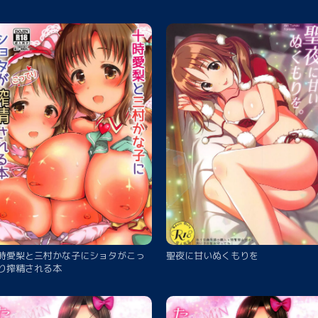
時愛梨と三村かな子にショタがこっ
聖夜に甘いぬくもりを
り搾精される本