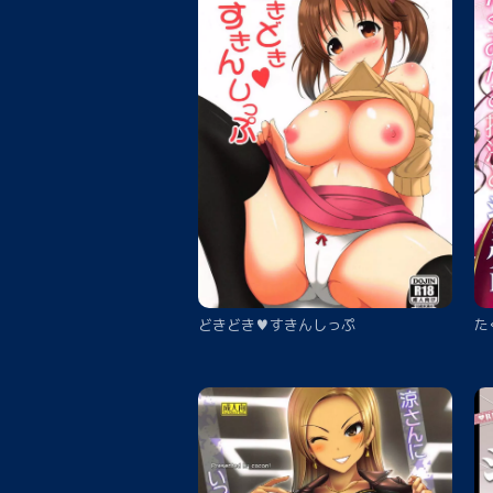
どきどき♥すきんしっぷ
た