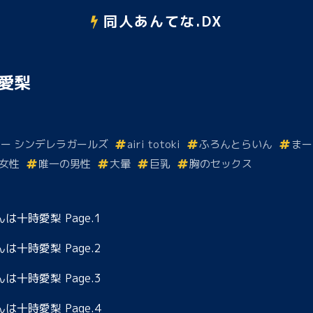
同人あんてな.DX
愛梨
ー シンデレラガールズ
airi totoki
ふろんとらいん
まー
女性
唯一の男性
大暈
巨乳
胸のセックス