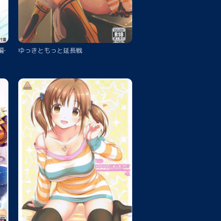
‐
ゆっきともっと延長戦