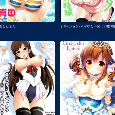
国とときん
まゆ×ショタ-ママゆと一緒にお射精編