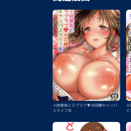
十時愛梨とラブラブ♥半同棲キャンパ
十
スライフ本
て