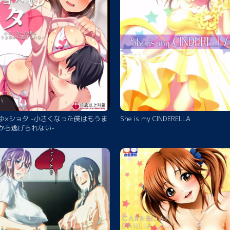
ゆ×ショタ -小さくなった僕はもうま
She is my CINDERELLA
から逃げられない-