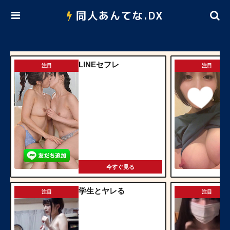
同人あんてな.DX
LINEセフレ
注目
注目
今すぐ見る
学生とヤレる
注目
注目