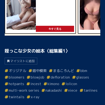
今すぐ見る
姪っこな少女の絵本〈総集編1〉
マイリストに追加
オリジナル
暗中模索
まるころんど
bbm
bloomers
blowjob
defloration
glasses
hotpants
incest
kimono
lolicon
multi-work series
nakadashi
niece
tanlines
twintails
x-ray