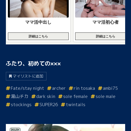
ママ活中出し
ママ活初心者
詳細はこちら
詳細はこちら
ふたり、初めての×××
マイリストに追加
Fate/stay night
archer
rin tosaka
ambi75
湯山チカ
dark skin
sole female
sole male
stockings
SUPER26
twintails