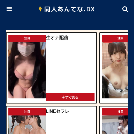
同人あんてな.DX
生オナ配信
注目
注目
今すぐ見る
LINEセフレ
注目
注目