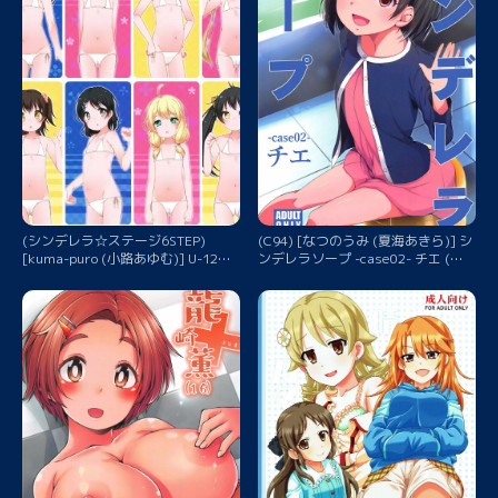
(シンデレラ☆ステージ6STEP)
(C94) [なつのうみ (夏海あきら)] シ
[kuma-puro (小路あゆむ)] U-12
ンデレラソープ -case02- チエ (ア
-3rd (アイドルマスター シンデレラ
イドルマスター シンデレラガール
ガールズ)
ズ)