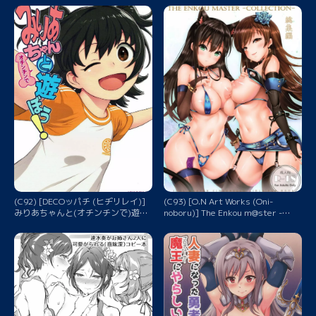
ガールズ)
(C92) [DECOッパチ (ヒヂリレイ)]
(C93) [O.N Art Works (Oni-
みりあちゃんと(オチンチンで)遊ぼ
noboru)] The Enkou m@ster -
う! (アイドルマスター シンデレラ
collection- 総集編 (アイドルマスタ
ガールズ)
ー シンデレラガールズ)