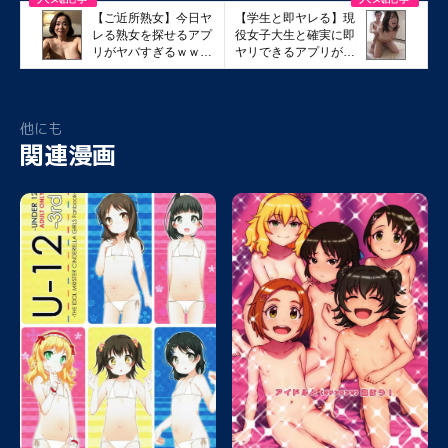
【ご近所熟女】今日ヤ
【学生と即ヤレる】現
レる熟女を探せるアプ
役女子大生と確実に即
リがヤバすぎるｗｗｗ
ヤリできるアプリが凄
ｗ
すぎたww
他にも
関連漫画