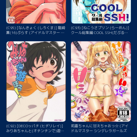
(C95) [なんきょく (しろくま)] 龍崎
(C93) [ねこうさプリン (らーめん)]
薫(16)ぷらす (アイドルマスター シ
クール総集編 COOL SSH(だぶるす
ンデレラガールズ)
ーぱーえっち)！ (アイドルマスター
シンデレラガールズ)
(C92) [DECOッパチ (ヒヂリレイ)]
莉嘉ちゃんに甘えちゃおっ☆ (アイ
みりあちゃんと(オチンチンで)遊ぼ
ドルマスター シンデレラガールズ
う! (アイドルマスター シンデレラ