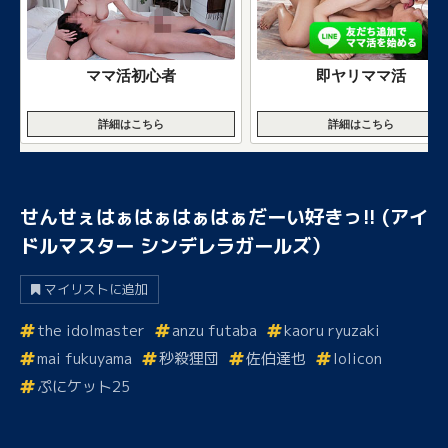
ママ活初心者
即ヤリママ活
詳細はこちら
詳細はこちら
せんせぇはぁはぁはぁはぁだーい好きっ!! (アイ
ドルマスター シンデレラガールズ）
マイリストに追加
the idolmaster
anzu futaba
kaoru ryuzaki
mai fukuyama
秒殺狸団
佐伯達也
lolicon
ぷにケット25