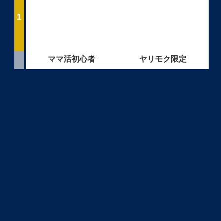
ママ活初心者
ヤリモク限定
素人生オナ
素人エロ配信
最強Hアプリ
学生とヤレる