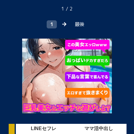
1 / 2
1
最後
LINEセフレ
ママ活中出し