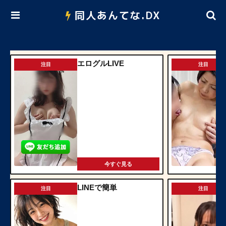
同人あんてな.DX
エログルLIVE
注目
注目
今すぐ見る
LINEで簡単
注目
注目