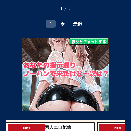
1 / 2
1
最後
素人エロ配信
NEW
NEW