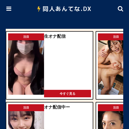
同人あんてな.DX
生オナ配信
注目
注目
今すぐ見る
オナ配信中ー
注目
注目