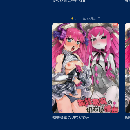
夏の過激な聖杯狂化
絆
2018年02月02日
鋼鉄魔嬢の切ない嬌声
鋼