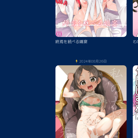
終焉を統べる嬌宴
わ
2024年08月26日