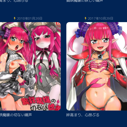
高まり、心昂ぶる
鋼鉄魔嬢の妖しい嬌声
2018年01月26日
2017年10月29日
鉄魔嬢の切ない嬌声
絆高まり、心昂ぶる