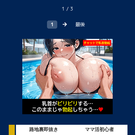
1 / 3
1
最後
路地裏即抜き
ママ活初心者