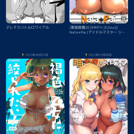
デレマスバトルロワイアル
(歌姫庭園28 [MMT!! (K2isu)]
Nata+Pai (アイドルマスター シン
デレラガールズ)
2021年08月23日
2021年05月08日