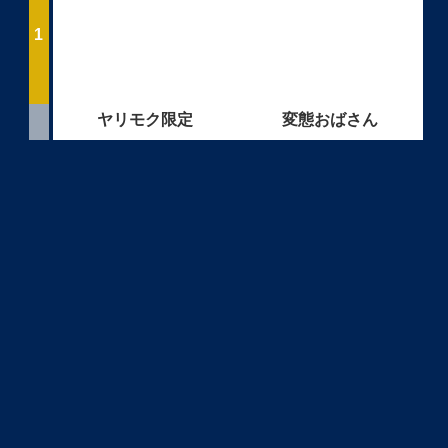
ヤリモク限定
変態おばさん
学生とヤレる
LINEセフレ
最強Hアプリ
即ヤリママ活