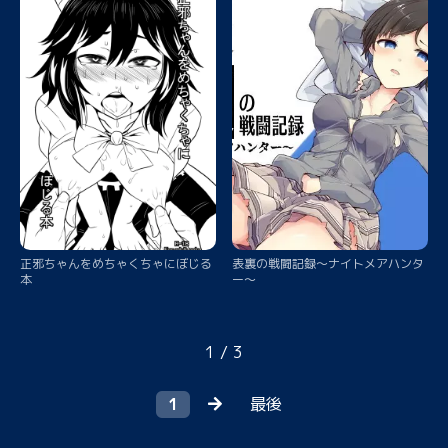
正邪ちゃんをめちゃくちゃにぼじる
表裏の戦闘記録～ナイトメアハンタ
本
ー～
1 / 3
1
最後