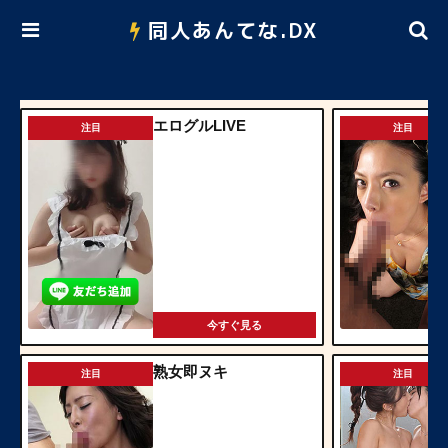
同人あんてな.DX
エログルLIVE
注目
注目
今すぐ見る
熟女即ヌキ
注目
注目