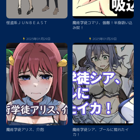
怪盗系ＪＵＮＢＥＡＳＴ
魔術学徒コマリ、強敵！半身吸い込
み奴！
2025年01月29日
2025年01月29日
魔術学徒アリス、介抱
魔術学徒シア、プールに現れたイ
カ！