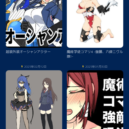
超装外装オーシャンアクター
魔術学徒コマリ4 -強襲、六傑ニヴル
隊!-
2025年02月12日
2025年01月30日