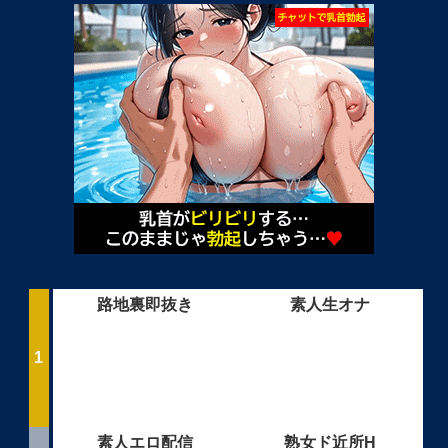
路地裏即抜き
素人生オナ
素人エロ配信
熟女ド近所H