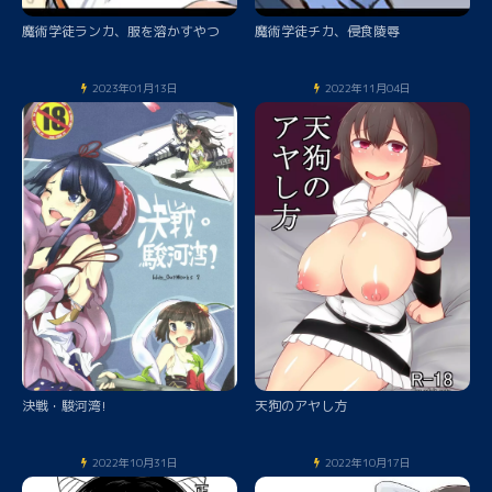
魔術学徒ランカ、服を溶かすやつ
魔術学徒チカ、侵食陵辱
2023年01月13日
2022年11月04日
決戦・駿河湾!
天狗のアヤし方
2022年10月31日
2022年10月17日