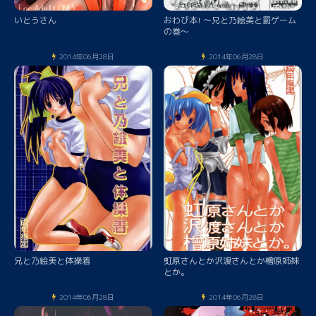
いとうさん
おわび本! ～兄と乃絵美と罰ゲーム
の巻～
2014年06月28日
2014年06月28日
兄と乃絵美と体操着
虹原さんとか沢渡さんとか檜原姉妹
とか。
2014年06月28日
2014年06月28日