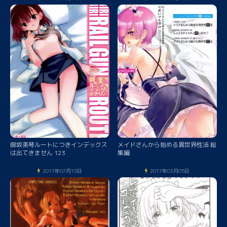
の女神に使ってみた!
御坂美琴ルートにつきインデックス
メイドさんから始める異世界性活 総
は出てきません 123
集編
2017年07月15日
2017年03月05日