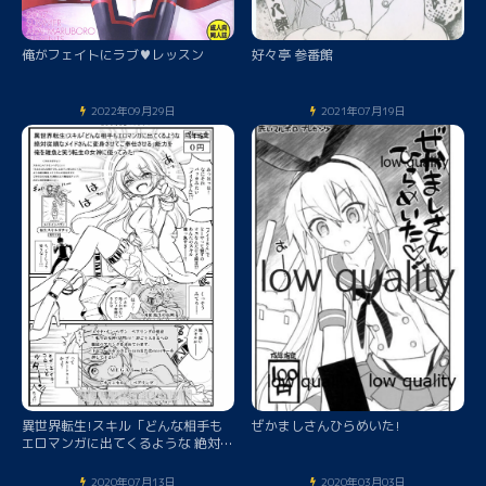
俺がフェイトにラブ♥レッスン
好々亭 参番館
2022年09月29日
2021年07月19日
異世界転生!スキル「どんな相手も
ぜかましさんひらめいた!
エロマンガに出てくるような 絶対従
順なメイドさんに変身させてご奉仕
させる」能力を俺を雑魚と笑う転生
2020年07月13日
2020年03月03日