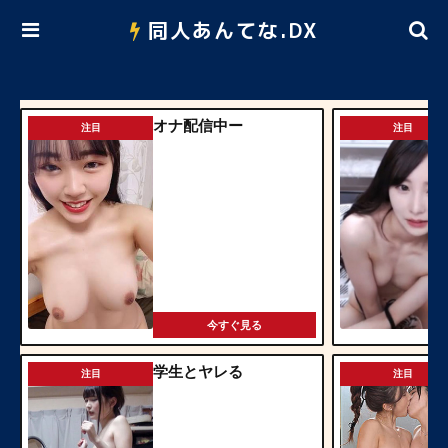
同人あんてな.DX
オナ配信中ー
注目
注目
今すぐ見る
学生とヤレる
注目
注目