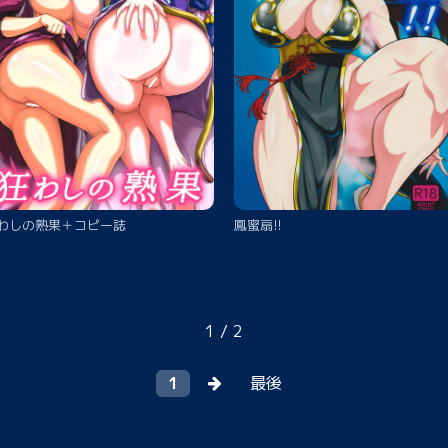
わしの熟果＋コピー誌
鳳蜜扇!!
1 / 2
1
最後