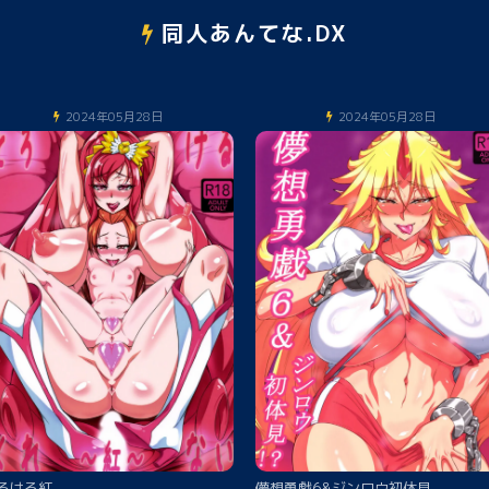
同人あんてな.DX
2024年05月28日
2024年05月28日
ろける紅
儚想勇戯6&ジンロウ初体見