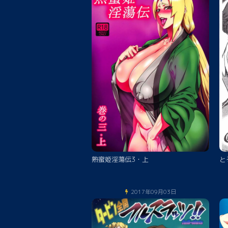
熟蜜姫淫蕩伝3・上
と
2017年09月03日