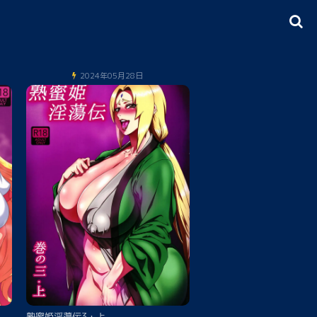
2024年05月28日
熟蜜姫淫蕩伝3・上