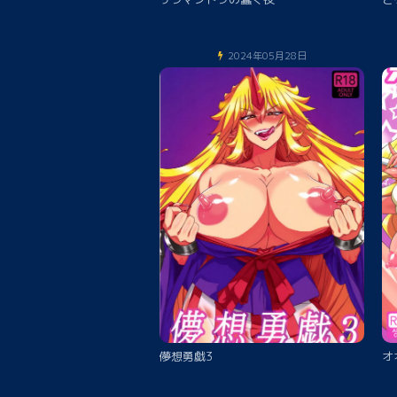
2024年05月28日
儚想勇戯3
オ