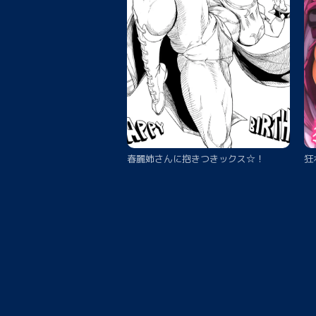
春麗姉さんに抱きつきックス☆！
狂