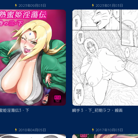
2023年09月03日
2023年01月03日
蜜姫淫蕩伝3・下
綱手３・下_初期ラフ・線画
2018年04月05日
2017年10月03日