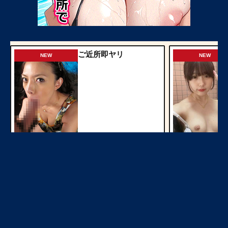
ご近所即ヤリ
NEW
NEW
今すぐ見る
オナ配信中ー
NEW
NEW