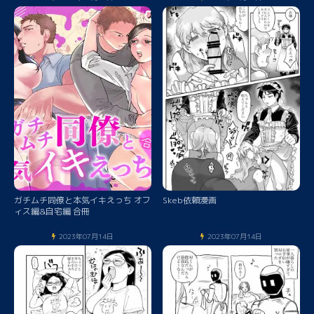
ガチムチ同僚と本気イキえっち オフ
Skeb依頼漫画
ィス編&自宅編 合冊
2023年07月14日
2023年07月14日