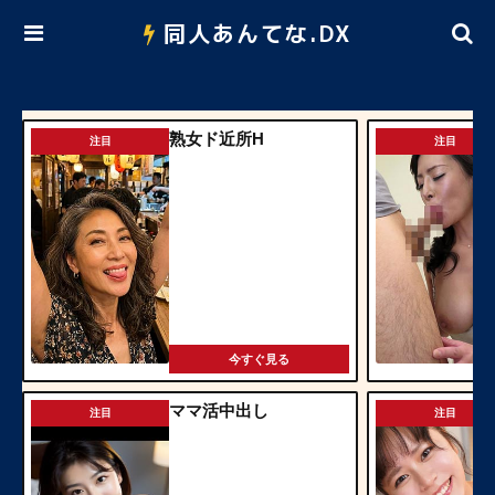
同人あんてな.DX
熟女ド近所H
注目
注目
今すぐ見る
ママ活中出し
注目
注目