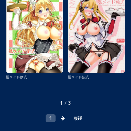
艦メイド伊式
艦メイド独式
1 / 3
1
最後