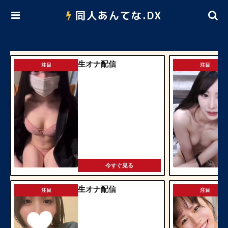
同人あんてな.DX
生オナ配信
注目
注目
今すぐ見る
生オナ配信
注目
注目